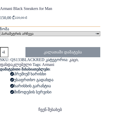
Armani Black Sneakers for Man
150,00
₾
220,00
₾
Original
Current
price
price
was:
is:
ზომა
220,00 ₾.
150,00 ₾.
რაოდენობა:
კალათაში დამატება
Armani
Black
SKU:
QS133BLACKRED
კატეგორია:
კაცი
,
Sneakers
ფასდაკლებული
Tags:
Armani
for
დამატებითი მახასიათებლები:
Man
პრემიუმ ხარისხი
უსაფრთხო გადახდა
ხარისხის გარანტია
მიწოდების სერვისი
ჩვენ შესახებ