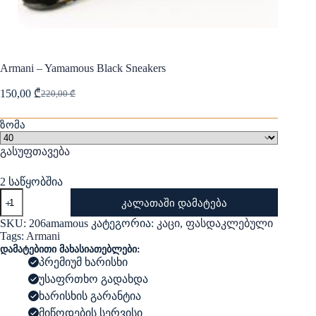
Armani – Yamamous Black Sneakers
150,00
₾
220,00
₾
Original
Current
price
price
was:
is:
ზომა
220,00 ₾.
150,00 ₾.
გასუფთავება
2 საწყობშია
რაოდენობა:
კალათაში დამატება
Armani
-
SKU:
206amamous
კატეგორია:
კაცი
,
ფასდაკლებული
Yamamous
Tags:
Armani
Black
დამატებითი მახასიათებლები:
Sneakers
პრემიუმ ხარისხი
უსაფრთხო გადახდა
ხარისხის გარანტია
მიწოდების სერვისი