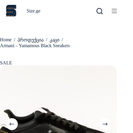
Skip
to
Size.ge
content
Home
/
/
/
პროდუქცია
კაცი
Armani – Yamamous Black Sneakers
SALE