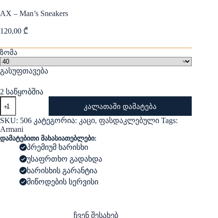
AX – Man’s Sneakers
120,00
₾
ზომა
გასუფთავება
2 საწყობშია
რაოდენობა:
კალათაში დამატება
AX
-
SKU:
506
კატეგორია:
კაცი
,
ფასდაკლებული
Tags:
Man's
Armani
Sneakers
დამატებითი მახასიათებლები:
პრემიუმ ხარისხი
უსაფრთხო გადახდა
ხარისხის გარანტია
მიწოდების სერვისი
ჩვენ შესახებ