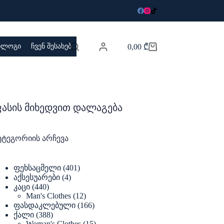
 ბლოგი
ჩვენ შესახებ
0,00
₾
Shopping
cart
ასის მიხედვით დალაგება
ეტეგორიის არჩევა
401
ფეხსაცმელი
401
products
4
აქსესუარები
4
products
440
კაცი
440
products
12
Man's Clothes
12
products
166
ფასდაკლებული
166
products
388
ქალი
388
products
15
Woman's Clothes
15