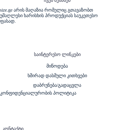
ჩვენ შესახებ
size.ge არის მაღაზია რომელიც გთავაზობთ
უმაღლესი ხარისხის პროდუქციას საუკეთესო
ფასად.
საინტერესო ლინკები
მიწოდება
ხშირად დასმული კითხვები
დაბრუნება/გადაცვლა
კონფიდენციალურობის პოლიტიკა
კონტაქტი