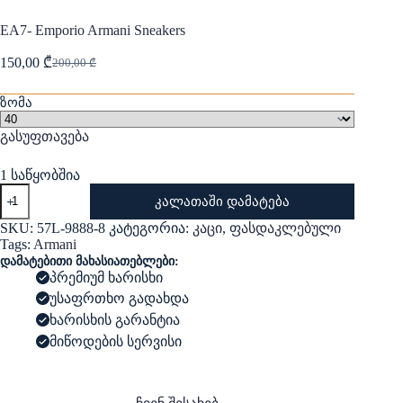
EA7- Emporio Armani Sneakers
150,00
₾
200,00
₾
Original
Current
price
price
was:
is:
ზომა
200,00 ₾.
150,00 ₾.
გასუფთავება
1 საწყობშია
რაოდენობა:
კალათაში დამატება
EA7-
Emporio
SKU:
57L-9888-8
კატეგორია:
კაცი
,
ფასდაკლებული
Armani
Tags:
Armani
Sneakers
დამატებითი მახასიათებლები:
პრემიუმ ხარისხი
უსაფრთხო გადახდა
ხარისხის გარანტია
მიწოდების სერვისი