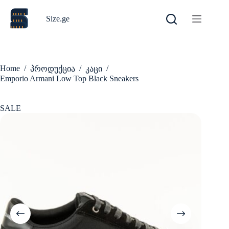
Skip
to
Size.ge
content
Home
/
/
/
პროდუქცია
კაცი
Emporio Armani Low Top Black Sneakers
SALE