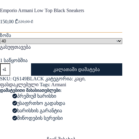
Emporio Armani Low Top Black Sneakers
150,00
₾
220,00
₾
Original
Current
price
price
was:
is:
ზომა
220,00 ₾.
150,00 ₾.
გასუფთავება
1 საწყობშია
რაოდენობა:
კალათაში დამატება
Emporio
Armani
SKU:
QS149BLACK
კატეგორია:
კაცი
,
Low
ფასდაკლებული
Tags:
Armani
Top
დამატებითი მახასიათებლები:
Black
პრემიუმ ხარისხი
Sneakers
უსაფრთხო გადახდა
ხარისხის გარანტია
მიწოდების სერვისი