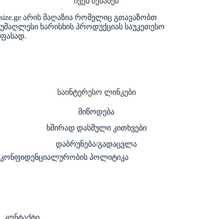
ჩვენ შესახებ
size.ge არის მაღაზია რომელიც გთავაზობთ
უმაღლესი ხარისხის პროდუქციას საუკეთესო
ფასად.
საინტერესო ლინკები
მიწოდება
ხშირად დასმული კითხვები
დაბრუნება/გადაცვლა
კონფიდენციალურობის პოლიტიკა
კონტაქტი