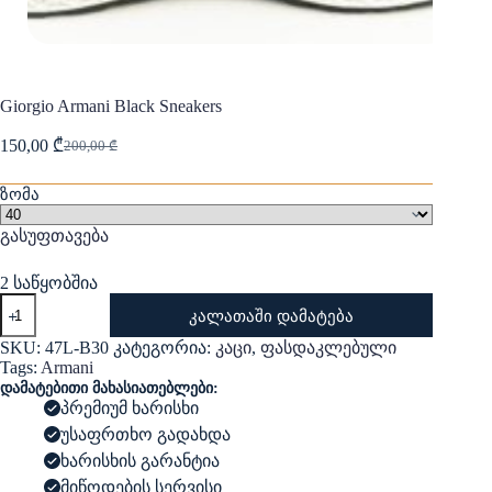
Giorgio Armani Black Sneakers
150,00
₾
200,00
₾
Original
Current
price
price
was:
is:
ზომა
200,00 ₾.
150,00 ₾.
გასუფთავება
2 საწყობშია
რაოდენობა:
კალათაში დამატება
Giorgio
Armani
SKU:
47L-B30
კატეგორია:
კაცი
,
ფასდაკლებული
Black
Tags:
Armani
Sneakers
დამატებითი მახასიათებლები:
პრემიუმ ხარისხი
უსაფრთხო გადახდა
ხარისხის გარანტია
მიწოდების სერვისი