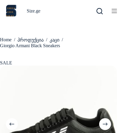
Skip
to
Size.ge
content
Home
/
/
/
პროდუქცია
კაცი
Giorgio Armani Black Sneakers
SALE