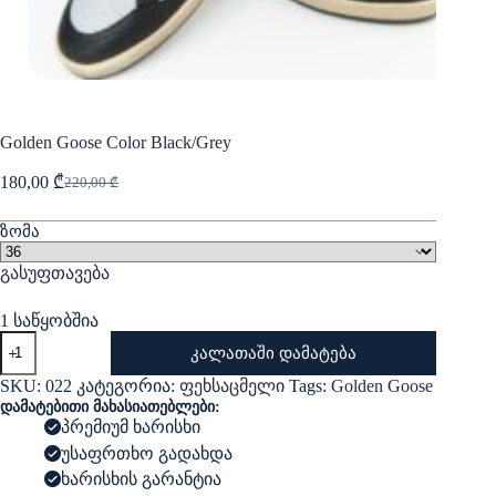
Golden Goose Color Black/Grey
180,00
₾
220,00
₾
Original
Current
price
price
was:
is:
ზომა
220,00 ₾.
180,00 ₾.
გასუფთავება
1 საწყობშია
რაოდენობა:
კალათაში დამატება
Golden
Goose
SKU:
022
კატეგორია:
ფეხსაცმელი
Tags:
Golden Goose
Color
დამატებითი მახასიათებლები:
Black/Grey
პრემიუმ ხარისხი
უსაფრთხო გადახდა
ხარისხის გარანტია