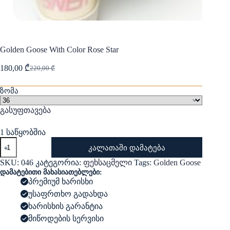
Golden Goose With Color Rose Star
180,00
₾
220,00
₾
Original
Current
price
price
was:
is:
ზომა
220,00 ₾.
180,00 ₾.
გასუფთავება
1 საწყობშია
რაოდენობა:
კალათაში დამატება
Golden
Goose
SKU:
046
კატეგორია:
ფეხსაცმელი
Tags:
Golden Goose
With
დამატებითი მახასიათებლები:
Color
პრემიუმ ხარისხი
Rose
უსაფრთხო გადახდა
Star
ხარისხის გარანტია
მიწოდების სერვისი