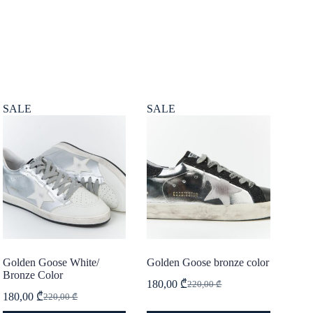
SALE
SALE
Golden Goose White/
Golden Goose bronze color
Bronze Color
180,00
₾
220,00
₾
Original
Current
180,00
₾
220,00
₾
Original
Current
price
price