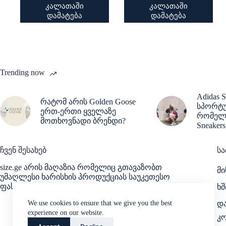
price
price
This
This
კალათაში
კალათაში
was:
is:
product
product
დამატება
დამატება
220,00 ₾.
180,00 ₾.
has
has
multiple
multiple
variants.
variants.
The
The
options
options
may
may
Trending now
be
be
chosen
chosen
on
on
Adidas S
რატომ არის Golden Goose
the
the
სპორტუ
product
ერთ-ერთი ყველაზე
product
რომელმ
page
page
მოთხოვნადი ბრენდი?
Sneake
ჩვენ შესახებ
სა
size.ge არის მაღაზია რომელიც გთავაზობთ
მ
უმაღლესი ხარისხის პროდუქციას საუკეთესო
ფასად.
ხშ
We use cookies to ensure that we give you the best
დ
experience on our website.
კ