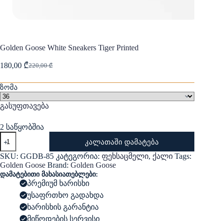
Golden Goose White Sneakers Tiger Printed
180,00
₾
220,00
₾
Original
Current
price
price
was:
is:
ზომა
220,00 ₾.
180,00 ₾.
გასუფთავება
2 საწყობშია
რაოდენობა:
კალათაში დამატება
Golden
Goose
SKU:
GGDB-85
კატეგორია:
ფეხსაცმელი
,
ქალი
Tags:
White
Golden Goose
Brand:
Golden Goose
Sneakers
დამატებითი მახასიათებლები:
Tiger
პრემიუმ ხარისხი
Printed
უსაფრთხო გადახდა
ხარისხის გარანტია
მიწოდების სერვისი