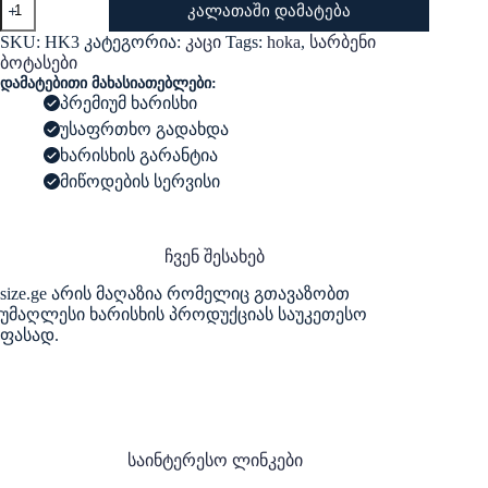
კალათაში დამატება
Hoka
-
SKU:
HK3
კატეგორია:
კაცი
Tags:
hoka
,
სარბენი
Running
ბოტასები
shoes
დამატებითი მახასიათებლები:
White
პრემიუმ ხარისხი
Color
უსაფრთხო გადახდა
ხარისხის გარანტია
მიწოდების სერვისი
ჩვენ შესახებ
size.ge არის მაღაზია რომელიც გთავაზობთ
უმაღლესი ხარისხის პროდუქციას საუკეთესო
ფასად.
საინტერესო ლინკები