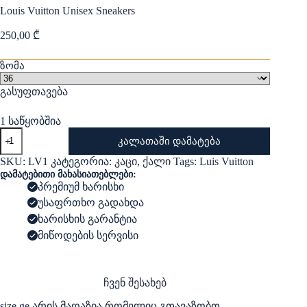
Louis Vuitton Unisex Sneakers
250,00
₾
ზომა
გასუფთავება
1 საწყობშია
რაოდენობა:
კალათაში დამატება
Louis
Vuitton
SKU:
LV1
კატეგორია:
კაცი
,
ქალი
Tags:
Luis Vuitton
Unisex
დამატებითი მახასიათებლები:
Sneakers
პრემიუმ ხარისხი
უსაფრთხო გადახდა
ხარისხის გარანტია
მიწოდების სერვისი
ჩვენ შესახებ
size.ge არის მაღაზია რომელიც გთავაზობთ