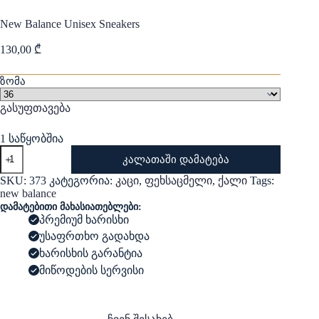
New Balance Unisex Sneakers
130,00
₾
ზომა
გასუფთავება
1 საწყობშია
რაოდენობა:
კალათაში დამატება
New
Balance
SKU:
373
კატეგორია:
კაცი
,
ფეხსაცმელი
,
ქალი
Tags:
Unisex
new balance
Sneakers
დამატებითი მახასიათებლები:
პრემიუმ ხარისხი
უსაფრთხო გადახდა
ხარისხის გარანტია
მიწოდების სერვისი