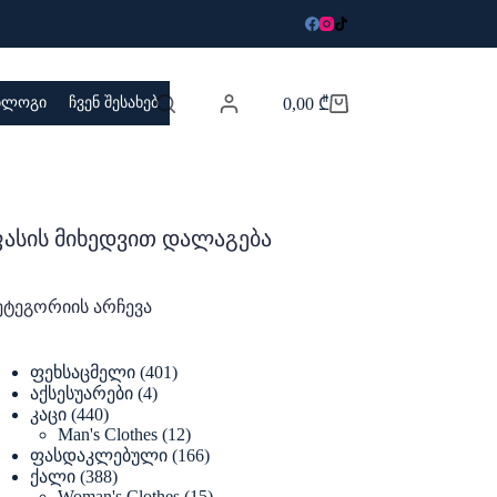
 ბლოგი
ჩვენ შესახებ
0,00
₾
Shopping
cart
ასის მიხედვით დალაგება
ეტეგორიის არჩევა
401
ფეხსაცმელი
401
products
4
აქსესუარები
4
products
440
კაცი
440
products
12
Man's Clothes
12
products
166
ფასდაკლებული
166
products
388
ქალი
388
products
15
Woman's Clothes
15