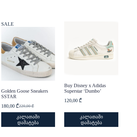
SALE
Buy Disney x Adidas
Golden Goose Sneakers
Superstar ‘Dumbo’
SSTAR
120,00
₾
180,00
₾
220,00
₾
Original
Current
price
price
This
This
კალათაში
კალათაში
was:
is:
product
product
დამატება
დამატება
220,00 ₾.
180,00 ₾.
has
has
multiple
multiple
variants.
variants.