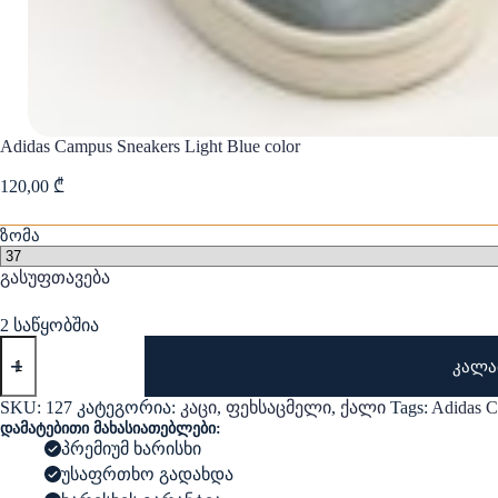
Adidas Campus Sneakers Light Blue color
120,00
₾
ზომა
გასუფთავება
2 საწყობშია
რაოდენობა:
Adidas
კალა
Campus
Sneakers
SKU:
127
კატეგორია:
კაცი
,
ფეხსაცმელი
,
ქალი
Tags:
Adidas 
Light
დამატებითი მახასიათებლები:
Blue
პრემიუმ ხარისხი
color
უსაფრთხო გადახდა