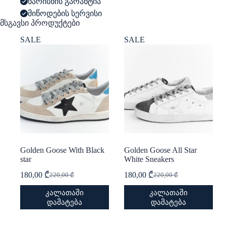
ხარისხის გარანტია
მიწოდების სერვისი
მსგავსი პროდუქტები
SALE
SALE
Golden Goose With Black
Golden Goose All Star
star
White Sneakers
180,00
₾
180,00
₾
220,00
₾
220,00
₾
Original
Current
Original
Current
price
price
price
price
This
This
კალათაში
კალათაში
was:
is:
was:
is:
product
product
დამატება
დამატება
220,00 ₾.
180,00 ₾.
220,00 ₾.
180,00 ₾.
has
has
multiple
multiple
variants.
variants.