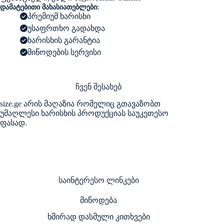
დამატებითი მახასიათებლები:
პრემიუმ ხარისხი
უსაფრთხო გადახდა
ხარისხის გარანტია
მიწოდების სერვისი
ჩვენ შესახებ
size.ge არის მაღაზია რომელიც გთავაზობთ
უმაღლესი ხარისხის პროდუქციას საუკეთესო
ფასად.
საინტერესო ლინკები
მიწოდება
ხშირად დასმული კითხვები