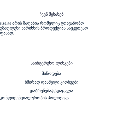
multiple
multiple
variants.
variants.
The
The
ჩვენ შესახებ
options
options
may
may
size.ge არის მაღაზია რომელიც გთავაზობთ
be
be
უმაღლესი ხარისხის პროდუქციას საუკეთესო
chosen
chosen
ფასად.
on
on
the
the
product
product
page
page
საინტერესო ლინკები
მიწოდება
ხშირად დასმული კითხვები
დაბრუნება/გადაცვლა
კონფიდენციალურობის პოლიტიკა