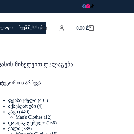
 ბლოგი
ჩვენ შესახებ
0,00
₾
Shopping
cart
ასის მიხედვით დალაგება
ეტეგორიის არჩევა
401
ფეხსაცმელი
401
products
4
აქსესუარები
4
products
440
კაცი
440
products
12
Man's Clothes
12
products
166
ფასდაკლებული
166
products
388
ქალი
388
products
15
Woman's Clothes
15