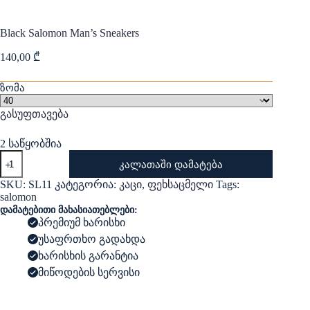
Black Salomon Man’s Sneakers
140,00
₾
ზომა
გასუფთავება
2 საწყობშია
რაოდენობა:
კალათაში დამატება
Black
Salomon
SKU:
SL11
კატეგორია:
კაცი
,
ფეხსაცმელი
Tags:
Man's
salomon
Sneakers
დამატებითი მახასიათებლები:
პრემიუმ ხარისხი
უსაფრთხო გადახდა
ხარისხის გარანტია
მიწოდების სერვისი