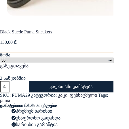
Black Suede Puma Sneakers
130,00
₾
ზომა
გასუფთავება
2 საწყობშია
რაოდენობა:
კალათაში დამატება
Black
Suede
SKU:
PUMA29
კატეგორია:
კაცი
,
ფეხსაცმელი
Tags:
Puma
puma
Sneakers
დამატებითი მახასიათებლები:
პრემიუმ ხარისხი
უსაფრთხო გადახდა
ხარისხის გარანტია