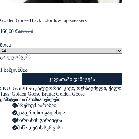
Golden Goose Black color low top sneakers
160,00
₾
220,00
₾
Original
Current
price
price
was:
is:
ზომა
220,00 ₾.
160,00 ₾.
გასუფთავება
1 საწყობშია
რაოდენობა:
კალათაში დამატება
Golden
Goose
SKU:
GGDB-96
კატეგორია:
კაცი
,
ფეხსაცმელი
,
ქალი
Black
Tags:
Golden Goose
Brand:
Golden Goose
color
დამატებითი მახასიათებლები:
low
პრემიუმ ხარისხი
top
sneakers
უსაფრთხო გადახდა
ხარისხის გარანტია
მიწოდების სერვისი