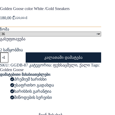
Golden Goose color White /Gold Sneakers
180,00
₾
220,00
₾
Original
Current
price
price
was:
is:
ზომა
220,00 ₾.
180,00 ₾.
გასუფთავება
2 საწყობშია
რაოდენობა:
კალათაში დამატება
Golden
Goose
SKU:
GGDB-87
კატეგორია:
ფეხსაცმელი
,
ქალი
Tags:
color
Golden Goose
White
დამატებითი მახასიათებლები:
/Gold
პრემიუმ ხარისხი
Sneakers
უსაფრთხო გადახდა
ხარისხის გარანტია
მიწოდების სერვისი