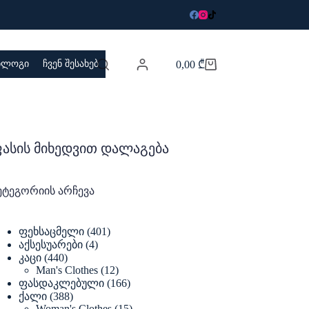
 ბლოგი
ჩვენ შესახებ
0,00
₾
Shopping
cart
ასის მიხედვით დალაგება
ეტეგორიის არჩევა
401
ფეხსაცმელი
401
products
4
აქსესუარები
4
products
440
კაცი
440
products
12
Man's Clothes
12
products
166
ფასდაკლებული
166
products
388
ქალი
388
products
15
Woman's Clothes
15