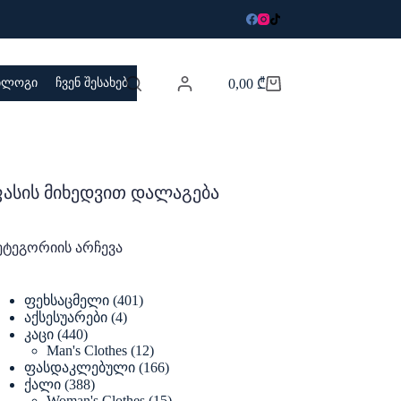
 ბლოგი
ჩვენ შესახებ
0,00
₾
Shopping
cart
ასის მიხედვით დალაგება
ეტეგორიის არჩევა
401
ფეხსაცმელი
401
products
4
აქსესუარები
4
products
440
კაცი
440
products
12
Man's Clothes
12
products
166
ფასდაკლებული
166
products
388
ქალი
388
products
15
Woman's Clothes
15