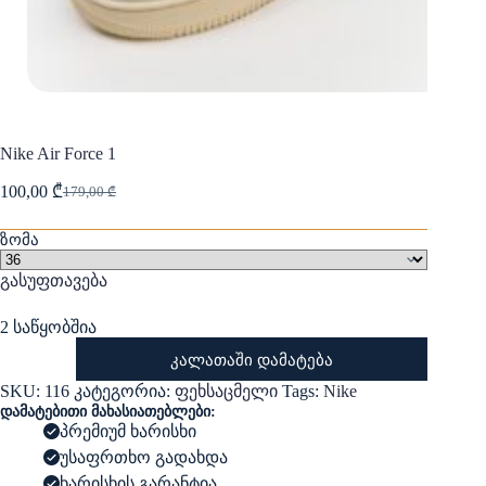
Nike Air Force 1
100,00
₾
179,00
₾
Original
Current
price
price
was:
is:
ზომა
179,00 ₾.
100,00 ₾.
გასუფთავება
2 საწყობშია
რაოდენობა:
კალათაში დამატება
Nike
Air
SKU:
116
კატეგორია:
ფეხსაცმელი
Tags:
Nike
Force
დამატებითი მახასიათებლები:
1
პრემიუმ ხარისხი
უსაფრთხო გადახდა
ხარისხის გარანტია