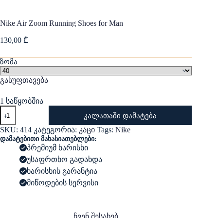
Nike Air Zoom Running Shoes for Man
130,00
₾
ზომა
გასუფთავება
1 საწყობშია
რაოდენობა:
კალათაში დამატება
Nike
Air
SKU:
414
კატეგორია:
კაცი
Tags:
Nike
Zoom
დამატებითი მახასიათებლები:
Running
პრემიუმ ხარისხი
Shoes
უსაფრთხო გადახდა
for
Man
ხარისხის გარანტია
მიწოდების სერვისი
ჩვენ შესახებ