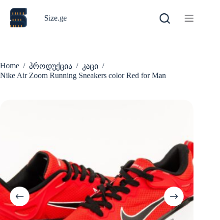
Skip
to
Size.ge
content
Home
/
/
/
პროდუქცია
კაცი
Nike Air Zoom Running Sneakers color Red for Man