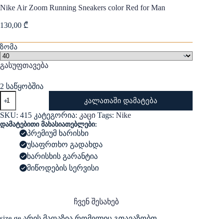
Nike Air Zoom Running Sneakers color Red for Man
130,00
₾
ზომა
გასუფთავება
2 საწყობშია
რაოდენობა:
კალათაში დამატება
Nike
Air
SKU:
415
კატეგორია:
კაცი
Tags:
Nike
Zoom
დამატებითი მახასიათებლები:
Running
პრემიუმ ხარისხი
Sneakers
უსაფრთხო გადახდა
color
Red
ხარისხის გარანტია
for
მიწოდების სერვისი
Man
ჩვენ შესახებ
size.ge არის მაღაზია რომელიც გთავაზობთ