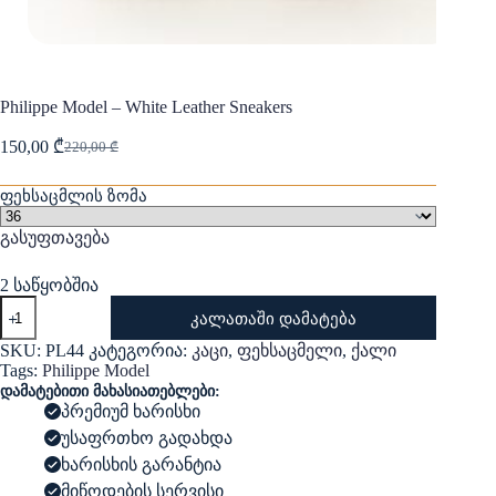
Philippe Model – White Leather Sneakers
150,00
₾
220,00
₾
Original
Current
price
price
was:
is:
ფეხსაცმლის ზომა
220,00 ₾.
150,00 ₾.
გასუფთავება
2 საწყობშია
რაოდენობა:
კალათაში დამატება
Philippe
Model
SKU:
PL44
კატეგორია:
კაცი
,
ფეხსაცმელი
,
ქალი
-
Tags:
Philippe Model
White
დამატებითი მახასიათებლები:
Leather
პრემიუმ ხარისხი
Sneakers
უსაფრთხო გადახდა
ხარისხის გარანტია
მიწოდების სერვისი