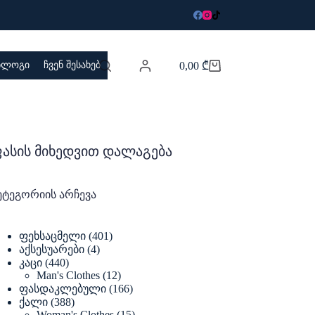
 ბლოგი
ჩვენ შესახებ
0,00
₾
Shopping
cart
ასის მიხედვით დალაგება
ეტეგორიის არჩევა
401
ფეხსაცმელი
401
products
4
აქსესუარები
4
products
440
კაცი
440
products
12
Man's Clothes
12
products
166
ფასდაკლებული
166
products
388
ქალი
388
products
15
Woman's Clothes
15