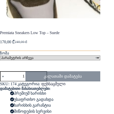
Premiata Sneakers Low Top – Suede
170,00
₾
240,00
₾
Original
Current
price
price
was:
is:
ზომა
240,00 ₾.
170,00 ₾.
რაოდენობა:
კალათაში დამატება
Premiata
Sneakers
SKU:
174
კატეგორია:
ფეხსაცმელი
Low
დამატებითი მახასიათებლები:
Top
პრემიუმ ხარისხი
-
უსაფრთხო გადახდა
Suede
ხარისხის გარანტია
მიწოდების სერვისი