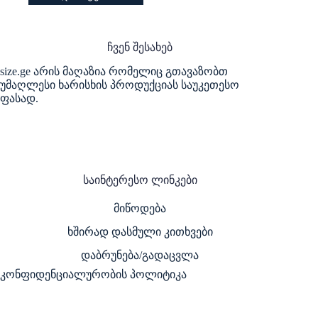
has
multiple
variants.
The
ჩვენ შესახებ
options
may
size.ge არის მაღაზია რომელიც გთავაზობთ
be
უმაღლესი ხარისხის პროდუქციას საუკეთესო
chosen
ფასად.
on
the
product
page
საინტერესო ლინკები
მიწოდება
ხშირად დასმული კითხვები
დაბრუნება/გადაცვლა
კონფიდენციალურობის პოლიტიკა