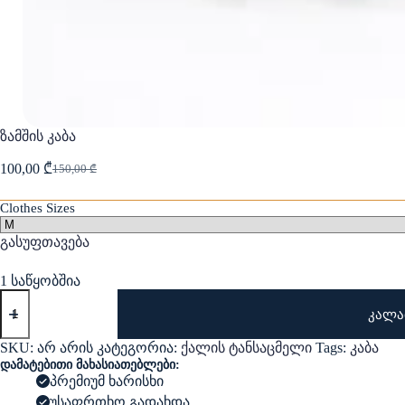
ზამშის კაბა
100,00
₾
150,00
₾
Original
Current
price
price
was:
is:
Clothes Sizes
150,00 ₾.
100,00 ₾.
გასუფთავება
1 საწყობშია
რაოდენობა:
ზამშის
კალა
კაბა
SKU:
არ არის
კატეგორია:
ქალის ტანსაცმელი
Tags:
კაბა
დამატებითი მახასიათებლები:
პრემიუმ ხარისხი
უსაფრთხო გადახდა