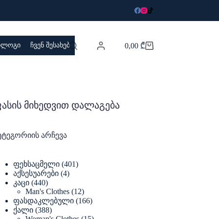
 ბლოგი
ჩვენ შესახებ
0,00
₾
Shopping
cart
ასის მიხედვით დალაგება
ეტეგორიის არჩევა
401
ფეხსაცმელი
401
products
4
აქსესუარები
4
products
440
კაცი
440
products
12
Man's Clothes
12
products
166
ფასდაკლებული
166
products
388
ქალი
388
products
15
Woman's Clothes
15