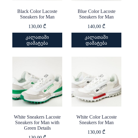
page
page
Black Color Lacoste
Blue Color Lacoste
Sneakers for Man
Sneakers for Man
130,00
₾
140,00
₾
This
This
კალათაში
კალათაში
product
product
დამატება
დამატება
has
has
multiple
multiple
variants.
variants.
The
The
options
options
may
may
be
be
chosen
chosen
on
on
the
the
product
product
page
page
White Sneakers Lacoste
White Color Lacoste
Sneakers for Man with
Sneakers for Man
Green Details
130,00
₾
130,00
₾