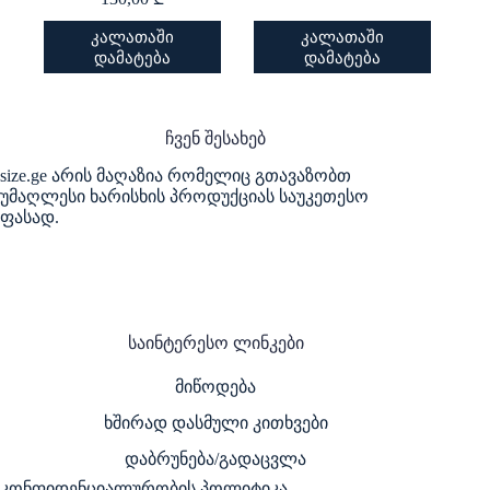
This
This
კალათაში
კალათაში
product
product
დამატება
დამატება
has
has
multiple
multiple
variants.
variants.
The
The
ჩვენ შესახებ
options
options
may
may
size.ge არის მაღაზია რომელიც გთავაზობთ
be
be
უმაღლესი ხარისხის პროდუქციას საუკეთესო
chosen
chosen
ფასად.
on
on
the
the
product
product
page
page
საინტერესო ლინკები
მიწოდება
ხშირად დასმული კითხვები
დაბრუნება/გადაცვლა
კონფიდენციალურობის პოლიტიკა