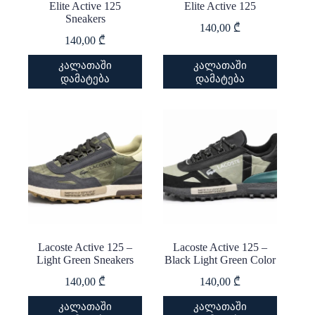
Elite Active 125
Elite Active 125
Sneakers
140,00
₾
140,00
₾
This
This
კალათაში
კალათაში
product
product
დამატება
დამატება
has
has
multiple
multiple
variants.
variants.
The
The
options
options
may
may
be
be
chosen
chosen
on
on
the
the
product
product
page
page
Lacoste Active 125 –
Lacoste Active 125 –
Light Green Sneakers
Black Light Green Color
140,00
₾
140,00
₾
This
This
კალათაში
კალათაში
product
product