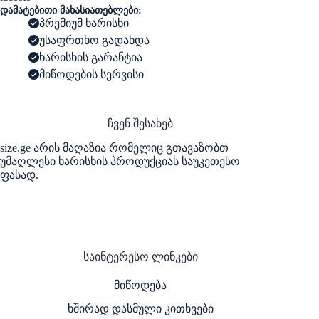
-
დამატებითი მახასიათებლები:
Light
პრემიუმ ხარისხი
Green
Sneakers
უსაფრთხო გადახდა
ხარისხის გარანტია
მიწოდების სერვისი
ჩვენ შესახებ
size.ge არის მაღაზია რომელიც გთავაზობთ
უმაღლესი ხარისხის პროდუქციას საუკეთესო
ფასად.
საინტერესო ლინკები
მიწოდება
ხშირად დასმული კითხვები