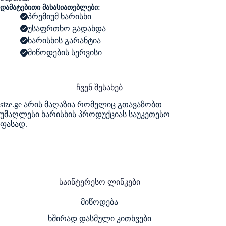
Adidas
დამატებითი მახასიათებლები:
Superstar
პრემიუმ ხარისხი
'Dumbo'
უსაფრთხო გადახდა
ხარისხის გარანტია
მიწოდების სერვისი
ჩვენ შესახებ
size.ge არის მაღაზია რომელიც გთავაზობთ
უმაღლესი ხარისხის პროდუქციას საუკეთესო
ფასად.
საინტერესო ლინკები
მიწოდება
ხშირად დასმული კითხვები