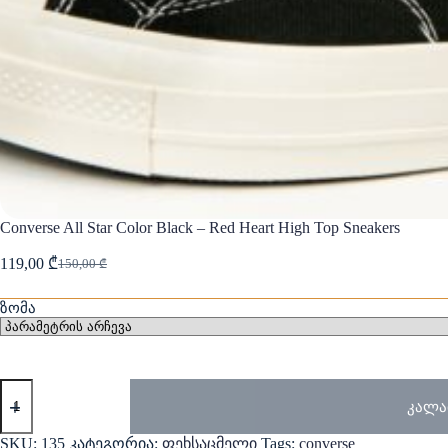
Converse All Star Color Black – Red Heart High Top Sneakers
119,00
₾
150,00
₾
Original
Current
price
price
was:
is:
ზომა
150,00 ₾.
119,00 ₾.
რაოდენობა:
Converse
კალა
All
Star
SKU:
135
კატეგორია:
ფეხსაცმელი
Tags:
converse