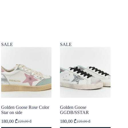
SALE
SALE
Golden Goose Rose Color
Golden Goose
Star on side
GGDB/SSTAR
180,00
₾
180,00
₾
220,00
₾
220,00
₾
Original
Current
Original
Current