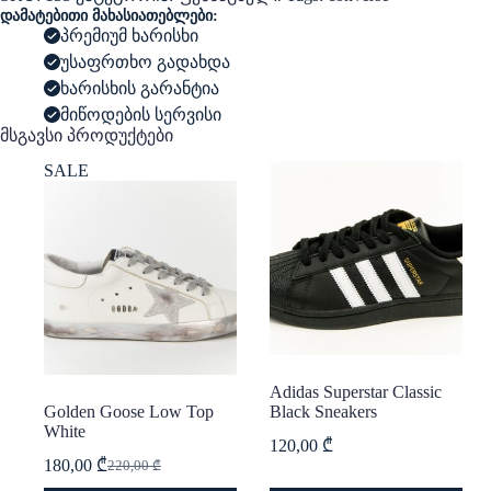
Color
დამატებითი მახასიათებლები:
Black
პრემიუმ ხარისხი
-
უსაფრთხო გადახდა
Red
Heart
ხარისხის გარანტია
High
მიწოდების სერვისი
Top
მსგავსი პროდუქტები
Sneakers
SALE
Adidas Superstar Classic
Golden Goose Low Top
Black Sneakers
White
120,00
₾
180,00
₾
220,00
₾
Original
Current