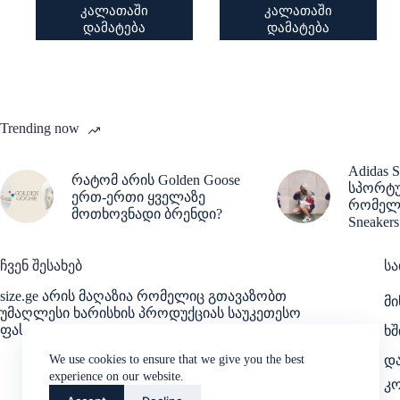
price
price
This
This
კალათაში
კალათაში
was:
is:
product
product
დამატება
დამატება
220,00 ₾.
180,00 ₾.
has
has
multiple
multiple
variants.
variants.
The
The
options
options
may
may
Trending now
be
be
chosen
chosen
on
on
Adidas S
რატომ არის Golden Goose
the
the
სპორტუ
product
ერთ-ერთი ყველაზე
product
რომელმ
page
page
მოთხოვნადი ბრენდი?
Sneake
ჩვენ შესახებ
სა
size.ge არის მაღაზია რომელიც გთავაზობთ
მ
უმაღლესი ხარისხის პროდუქციას საუკეთესო
ფასად.
ხშ
We use cookies to ensure that we give you the best
დ
experience on our website.
კ