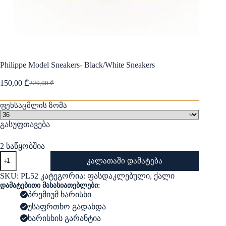
Philippe Model Sneakers- Black/White Sneakers
150,00
₾
220,00
₾
Original
Current
price
price
was:
is:
ფეხსაცმლის ზომა
220,00 ₾.
150,00 ₾.
გასუფთავება
2 საწყობშია
რაოდენობა:
კალათაში დამატება
Philippe
Model
SKU:
PL52
კატეგორია:
ფასდაკლებული
,
ქალი
Sneakers-
დამატებითი მახასიათებლები:
Black/White
პრემიუმ ხარისხი
Sneakers
უსაფრთხო გადახდა
ხარისხის გარანტია