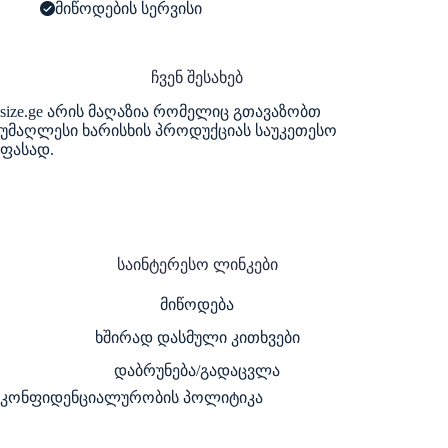
მიწოდების სერვისი
ჩვენ შესახებ
size.ge არის მაღაზია რომელიც გთავაზობთ
უმაღლესი ხარისხის პროდუქციას საუკეთესო
ფასად.
საინტერესო ლინკები
მიწოდება
ხშირად დასმული კითხვები
დაბრუნება/გადაცვლა
კონფიდენციალურობის პოლიტიკა