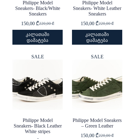
Philippe Model
Philippe Model
Sneakers- Black/White
Sneakers- White Leather
Sneakers
Sneakers
150,00
₾
150,00
₾
220,00
₾
220,00
₾
Original
Current
Original
Current
price
price
price
price
This
This
კალათაში
კალათაში
was:
is:
was:
is:
product
product
დამატება
დამატება
220,00 ₾.
150,00 ₾.
220,00 ₾.
150,00 ₾.
has
has
multiple
multiple
variants.
variants.
SALE
SALE
The
The
options
options
may
may
be
be
chosen
chosen
on
on
the
the
product
product
page
page
Philippe Model
Philippe Model Sneakers
Sneakers- Black Leather
– Green Leather
White stripes
150,00
₾
220,00
₾
Original
Current