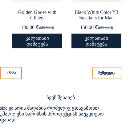
Golden Goose with
Black White Color Y3
Glitters
Sneakers for Man
180,00
₾
150,00
₾
220,00
₾
230,00
₾
Original
Current
Original
Current
price
price
price
price
This
This
კალათაში
კალათაში
was:
is:
was:
is:
product
product
დამატება
დამატება
220,00 ₾.
180,00 ₾.
230,00 ₾.
150,00 ₾.
has
has
multiple
multiple
variants.
variants.
The
The
options
options
ᲬᲘᲜᲐ
ᲨᲔᲛᲓᲔᲒᲘ
may
may
be
be
chosen
chosen
on
on
the
the
ჩვენ შესახებ
product
product
size.ge არის მაღაზია რომელიც გთავაზობთ
page
page
უმაღლესი ხარისხის პროდუქციას საუკეთესო
ფასად.